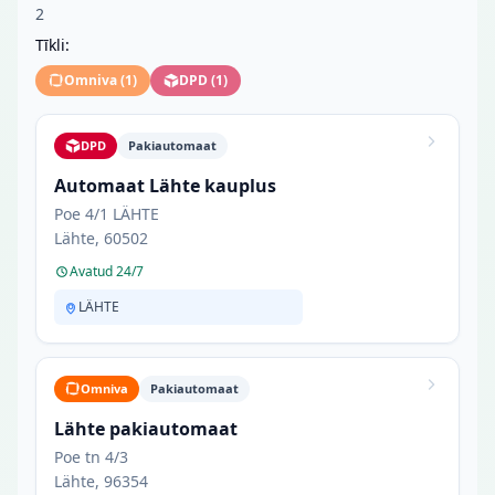
2
Tīkli:
Omniva
(
1
)
DPD
(
1
)
DPD
Pakiautomaat
Automaat Lähte kauplus
Poe 4/1 LÄHTE
Lähte, 60502
Avatud 24/7
LÄHTE
Omniva
Pakiautomaat
Lähte pakiautomaat
Poe tn 4/3
Lähte, 96354