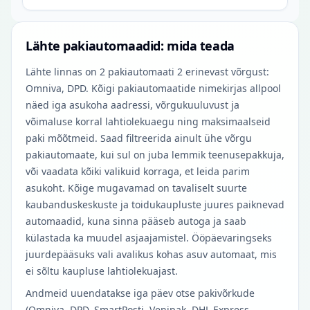
Lähte pakiautomaadid: mida teada
Lähte linnas on 2 pakiautomaati 2 erinevast võrgust:
Omniva, DPD. Kõigi pakiautomaatide nimekirjas allpool
näed iga asukoha aadressi, võrgukuuluvust ja
võimaluse korral lahtiolekuaegu ning maksimaalseid
paki mõõtmeid. Saad filtreerida ainult ühe võrgu
pakiautomaate, kui sul on juba lemmik teenusepakkuja,
või vaadata kõiki valikuid korraga, et leida parim
asukoht. Kõige mugavamad on tavaliselt suurte
kaubanduskeskuste ja toidukaupluste juures paiknevad
automaadid, kuna sinna pääseb autoga ja saab
külastada ka muudel asjaajamistel. Ööpäevaringseks
juurdepääsuks vali avalikus kohas asuv automaat, mis
ei sõltu kaupluse lahtiolekuajast.
Andmeid uuendatakse iga päev otse pakivõrkude
(Omniva, DPD, SmartPosti, Venipak, DHL Express,