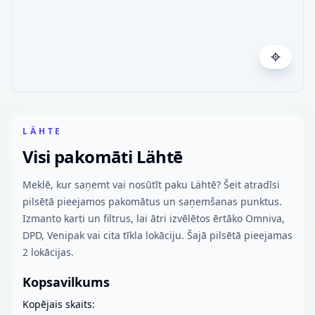
LÄHTE
Visi pakomāti Lähtē
Meklē, kur saņemt vai nosūtīt paku Lähtē? Šeit atradīsi
pilsētā pieejamos pakomātus un saņemšanas punktus.
Izmanto karti un filtrus, lai ātri izvēlētos ērtāko Omniva,
DPD, Venipak vai cita tīkla lokāciju. Šajā pilsētā pieejamas
2 lokācijas.
Kopsavilkums
Kopējais skaits: