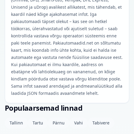
Unisend ja uDrop) avalikest allikatest, mis tähendab, et
kaardil näed kõige ajakohasemat infot. Iga
pakiautomaadi täpset olekut – kas see on hetkel
töökorras, ülerahvastatud või ajutiselt suletud – saab
kontrollida vastava võrgu operaatori süsteemis enne
paki teele panemist. Pakiautomaadid.net on sõltumatu
kaart, mis koondab info ühte kohta, kuid ei halda ise
automaate ega vastuta nende füüsilise saadavuse eest.
Kui pakiautomaat ei ilmu kaardile, aadress on
ebatäpne või lahtiolekuaeg on vananenud, on kõige
kindlam pöörduda otse vastava võrgu klienditoe poole.
Sama infot saavad arendajad ja andmeanalüütikud alla
laadida JSON formaadis avaandmete lehelt.
Populaarsemad linnad
Tallinn
Tartu
Pärnu
Vahi
Tabivere