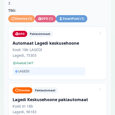
3
Tīkli:
Omniva
(
1
)
DPD
(
1
)
SmartPosti
(
1
)
DPD
Pakiautomaat
Automaat Lagedi keskusehoone
Kooli 18b LAGEDI
Lagedi, 75303
Avatud 24/7
LAGEDI
Omniva
Pakiautomaat
Lagedi Keskusehoone pakiautomaat
Kooli tn 18b
Lagedi, 96183