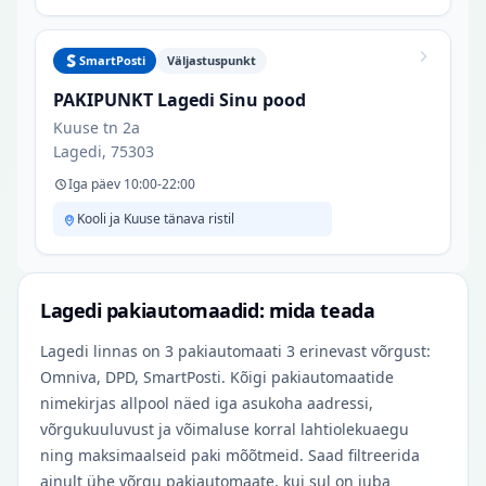
SmartPosti
Väljastuspunkt
PAKIPUNKT Lagedi Sinu pood
Kuuse tn 2a
Lagedi, 75303
Iga päev 10:00-22:00
Kooli ja Kuuse tänava ristil
Lagedi pakiautomaadid: mida teada
Lagedi linnas on 3 pakiautomaati 3 erinevast võrgust:
Omniva, DPD, SmartPosti. Kõigi pakiautomaatide
nimekirjas allpool näed iga asukoha aadressi,
võrgukuuluvust ja võimaluse korral lahtiolekuaegu
ning maksimaalseid paki mõõtmeid. Saad filtreerida
ainult ühe võrgu pakiautomaate, kui sul on juba