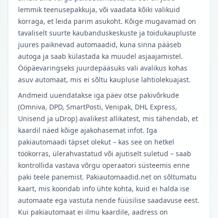
lemmik teenusepakkuja, või vaadata kõiki valikuid
korraga, et leida parim asukoht. Kõige mugavamad on
tavaliselt suurte kaubanduskeskuste ja toidukaupluste
juures paiknevad automaadid, kuna sinna pääseb
autoga ja saab külastada ka muudel asjaajamistel.
Ööpäevaringseks juurdepääsuks vali avalikus kohas
asuv automaat, mis ei sõltu kaupluse lahtiolekuajast.
Andmeid uuendatakse iga päev otse pakivõrkude
(Omniva, DPD, SmartPosti, Venipak, DHL Express,
Unisend ja uDrop) avalikest allikatest, mis tähendab, et
kaardil näed kõige ajakohasemat infot. Iga
pakiautomaadi täpset olekut – kas see on hetkel
töökorras, ülerahvastatud või ajutiselt suletud – saab
kontrollida vastava võrgu operaatori süsteemis enne
paki teele panemist. Pakiautomaadid.net on sõltumatu
kaart, mis koondab info ühte kohta, kuid ei halda ise
automaate ega vastuta nende füüsilise saadavuse eest.
Kui pakiautomaat ei ilmu kaardile, aadress on