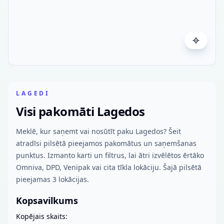
LAGEDI
Visi pakomāti Lagedos
Meklē, kur saņemt vai nosūtīt paku Lagedos? Šeit
atradīsi pilsētā pieejamos pakomātus un saņemšanas
punktus. Izmanto karti un filtrus, lai ātri izvēlētos ērtāko
Omniva, DPD, Venipak vai cita tīkla lokāciju. Šajā pilsētā
pieejamas 3 lokācijas.
Kopsavilkums
Kopējais skaits: