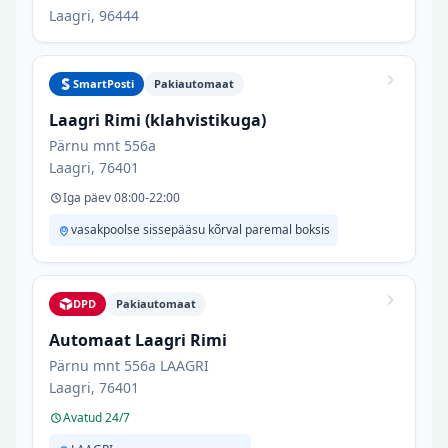
Laagri, 96444
SmartPosti
Pakiautomaat
Laagri Rimi (klahvistikuga)
Pärnu mnt 556a
Laagri, 76401
Iga päev 08:00-22:00
vasakpoolse sissepääsu kõrval paremal boksis
DPD
Pakiautomaat
Automaat Laagri Rimi
Pärnu mnt 556a LAAGRI
Laagri, 76401
Avatud 24/7