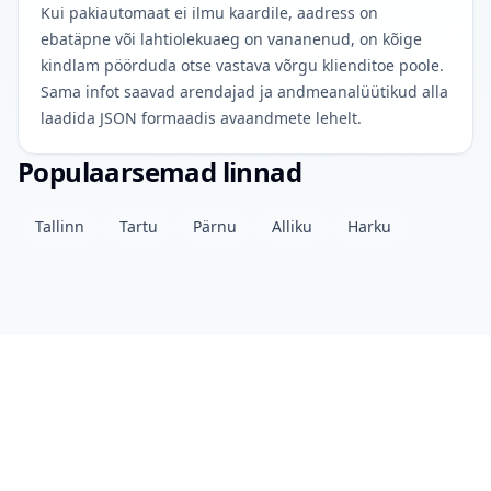
Kui pakiautomaat ei ilmu kaardile, aadress on
ebatäpne või lahtiolekuaeg on vananenud, on kõige
kindlam pöörduda otse vastava võrgu klienditoe poole.
Sama infot saavad arendajad ja andmeanalüütikud alla
laadida JSON formaadis avaandmete lehelt.
Populaarsemad linnad
Tallinn
Tartu
Pärnu
Alliku
Harku
Projektist
Kontakt
Privaatsuspoliitika
Avaandmed
© 2026 drinkits DEV
•
Andmed uuendatud: täna 04:00