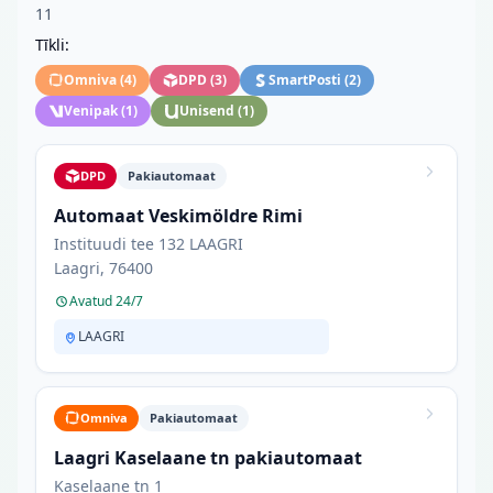
11
Tīkli:
Omniva
(
4
)
DPD
(
3
)
SmartPosti
(
2
)
Venipak
(
1
)
Unisend
(
1
)
DPD
Pakiautomaat
Automaat Veskimöldre Rimi
Instituudi tee 132 LAAGRI
Laagri, 76400
Avatud 24/7
LAAGRI
Omniva
Pakiautomaat
Laagri Kaselaane tn pakiautomaat
Kaselaane tn 1