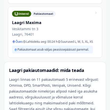
Unisend
Pakiautomaat
Laagri Maxima
Veskitammi tn 3
Laagri, 76401
Õues
Lahtioleku aeg: 00:24 h
Suurused L, M, S, XL, XS
Pakiautomaat asub väljas peasissepääsust paremal.
Laagri pakiautomaadid: mida teada
Laagri linnas on 11 pakiautomaati 5 erinevast võrgust:
Omniva, DPD, SmartPosti, Venipak, Unisend. Kõigi
pakiautomaatide nimekirjas allpool näed iga asukoha
aadressi, võrgukuuluvust ja võimaluse korral
lahtiolekuaegu ning maksimaalseid paki mõõtmeid.
Saad filtreerida ainult ühe võrgu pakiautomaate, kui