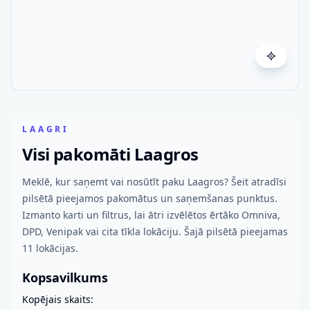
LAAGRI
Visi pakomāti Laagros
Meklē, kur saņemt vai nosūtīt paku Laagros? Šeit atradīsi
pilsētā pieejamos pakomātus un saņemšanas punktus.
Izmanto karti un filtrus, lai ātri izvēlētos ērtāko Omniva,
DPD, Venipak vai cita tīkla lokāciju. Šajā pilsētā pieejamas
11 lokācijas.
Kopsavilkums
Kopējais skaits: