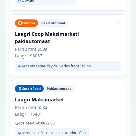
LAAGRI
Omniva
Pakiautomaat
Laagri Coop Maksimarketi
pakiautomaat
Pärnu mnt 558a
Laagri, 96067
Accepts same-day deliveries from Tallinn
SmartPosti
Pakiautomaat
Laagri Maksimarket
Pärnu mnt 558a
Laagri, 76401
Iga päev 09:00-22:00
peasissepääsust vasakul koridori lõpus