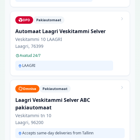
DPD
Pakiautomaat
Automaat Laagri Veskitammi Selver
Veskitammi 10 LAAGRI
Laagri, 76399
Avatud 24/7
LAAGRI
Omniva
Pakiautomaat
Laagri Veskitammi Selver ABC
pakiautomaat
Veskitammi tn 10
Laagri, 96200
Accepts same-day deliveries from Tallinn