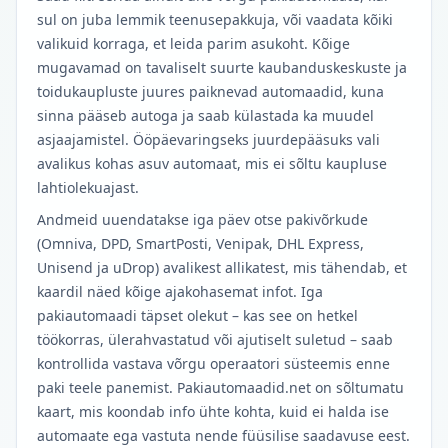
sul on juba lemmik teenusepakkuja, või vaadata kõiki
valikuid korraga, et leida parim asukoht. Kõige
mugavamad on tavaliselt suurte kaubanduskeskuste ja
toidukaupluste juures paiknevad automaadid, kuna
sinna pääseb autoga ja saab külastada ka muudel
asjaajamistel. Ööpäevaringseks juurdepääsuks vali
avalikus kohas asuv automaat, mis ei sõltu kaupluse
lahtiolekuajast.
Andmeid uuendatakse iga päev otse pakivõrkude
(Omniva, DPD, SmartPosti, Venipak, DHL Express,
Unisend ja uDrop) avalikest allikatest, mis tähendab, et
kaardil näed kõige ajakohasemat infot. Iga
pakiautomaadi täpset olekut – kas see on hetkel
töökorras, ülerahvastatud või ajutiselt suletud – saab
kontrollida vastava võrgu operaatori süsteemis enne
paki teele panemist. Pakiautomaadid.net on sõltumatu
kaart, mis koondab info ühte kohta, kuid ei halda ise
automaate ega vastuta nende füüsilise saadavuse eest.