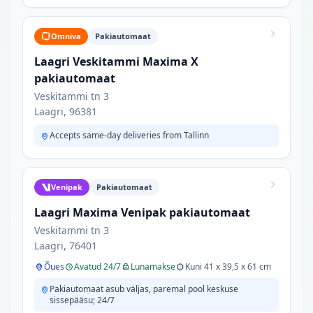
Omniva
Pakiautomaat
Laagri Veskitammi Maxima X
pakiautomaat
Veskitammi tn 3
Laagri, 96381
Accepts same-day deliveries from Tallinn
Venipak
Pakiautomaat
Laagri Maxima Venipak pakiautomaat
Veskitammi tn 3
Laagri, 76401
Õues
Avatud 24/7
Lunamakse
Kuni 41 x 39,5 x 61 cm
Pakiautomaat asub väljas, paremal pool keskuse
sissepääsu; 24/7