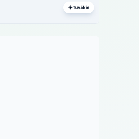
Tuvākie
a