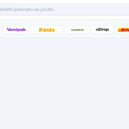
ēt pakomātu vai pilsētu
Posti
Venipak
Latvijas Pasts
Unisend
uDrop