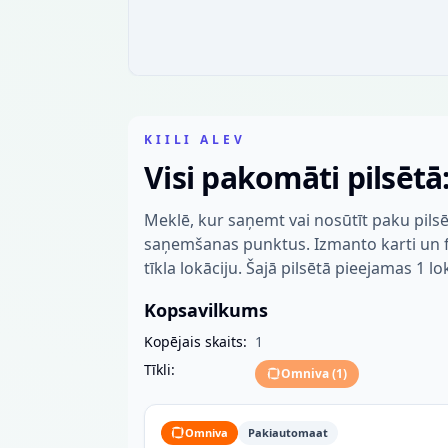
KIILI ALEV
Visi pakomāti pilsētā: 
Meklē, kur saņemt vai nosūtīt paku pilsēt
saņemšanas punktus. Izmanto karti un fil
tīkla lokāciju. Šajā pilsētā pieejamas 1 lo
Kopsavilkums
Kopējais skaits:
1
Tīkli:
Omniva
(
1
)
Omniva
Pakiautomaat