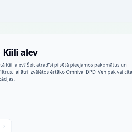
Kiili alev
ā Kiili alev? Šeit atradīsi pilsētā pieejamos pakomātus un
trus, lai ātri izvēlētos ērtāko Omniva, DPD, Venipak vai cit
kācijas.