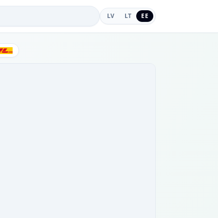
LV
LT
EE
DHL