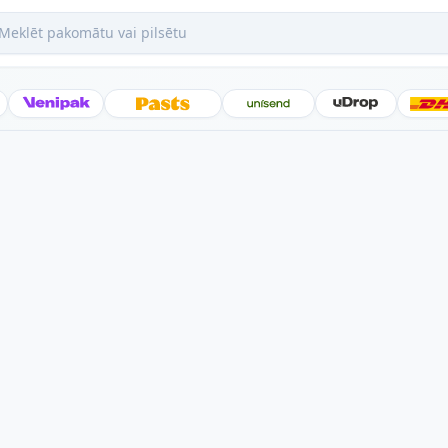
ēt pakomātu vai pilsētu
Posti
Venipak
Latvijas Pasts
Unisend
uDrop