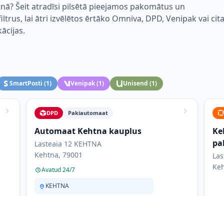
nā? Šeit atradīsi pilsētā pieejamos pakomātus un
trus, lai ātri izvēlētos ērtāko Omniva, DPD, Venipak vai cit
kācijas.
SmartPosti
(
1
)
Venipak
(
1
)
Unisend
(
1
)
DPD
Pakiautomaat
Automaat Kehtna kauplus
Ke
pa
Lasteaia 12 KEHTNA
Kehtna, 79001
Las
Keh
Avatud 24/7
KEHTNA
Unisend
Pakiautomaat