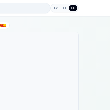
LV
LT
EE
DHL