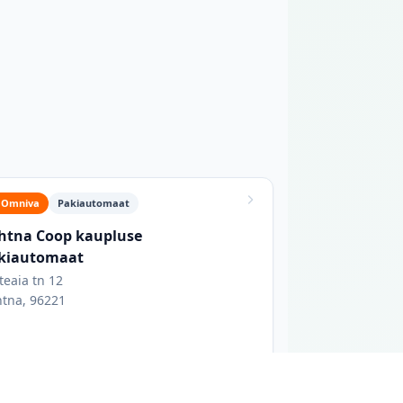
a
Omniva
Pakiautomaat
htna Coop kaupluse
kiautomaat
teaia tn 12
tna, 96221