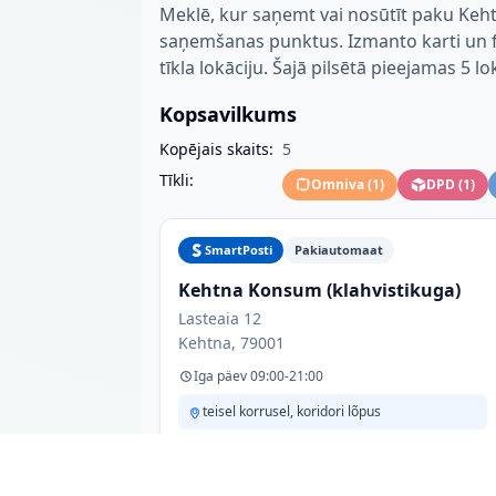
Meklē, kur saņemt vai nosūtīt paku Keht
saņemšanas punktus. Izmanto karti un fil
tīkla lokāciju. Šajā pilsētā pieejamas 5 lo
Kopsavilkums
Kopējais skaits:
5
Tīkli:
Omniva
(
1
)
DPD
(
1
)
SmartPosti
Pakiautomaat
Kehtna Konsum (klahvistikuga)
Lasteaia 12
Kehtna, 79001
Iga päev 09:00-21:00
teisel korrusel, koridori lõpus
Venipak
Pakiautomaat