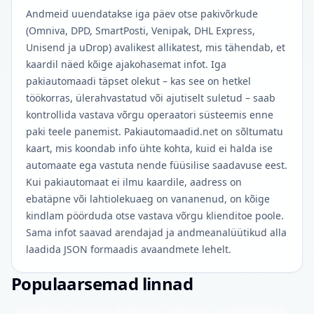
Andmeid uuendatakse iga päev otse pakivõrkude
(Omniva, DPD, SmartPosti, Venipak, DHL Express,
Unisend ja uDrop) avalikest allikatest, mis tähendab, et
kaardil näed kõige ajakohasemat infot. Iga
pakiautomaadi täpset olekut – kas see on hetkel
töökorras, ülerahvastatud või ajutiselt suletud – saab
kontrollida vastava võrgu operaatori süsteemis enne
paki teele panemist. Pakiautomaadid.net on sõltumatu
kaart, mis koondab info ühte kohta, kuid ei halda ise
automaate ega vastuta nende füüsilise saadavuse eest.
Kui pakiautomaat ei ilmu kaardile, aadress on
ebatäpne või lahtiolekuaeg on vananenud, on kõige
kindlam pöörduda otse vastava võrgu klienditoe poole.
Sama infot saavad arendajad ja andmeanalüütikud alla
laadida JSON formaadis avaandmete lehelt.
Populaarsemad linnad