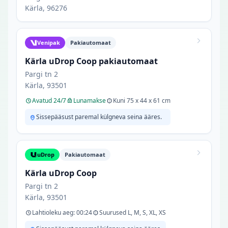
Kärla, 96276
Venipak
Pakiautomaat
Kärla uDrop Coop pakiautomaat
Pargi tn 2
Kärla, 93501
Avatud 24/7
Lunamakse
Kuni 75 x 44 x 61 cm
Sissepääsust paremal külgneva seina ääres.
uDrop
Pakiautomaat
Kärla uDrop Coop
Pargi tn 2
Kärla, 93501
Lahtioleku aeg: 00:24
Suurused L, M, S, XL, XS