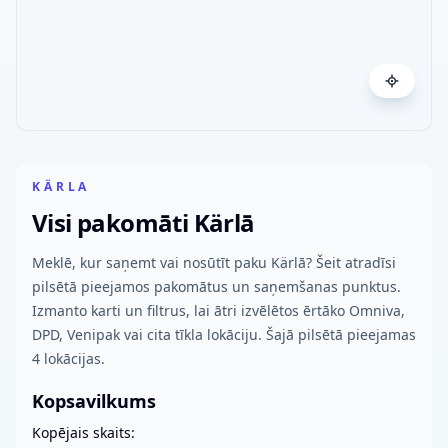
KÄRLA
Visi pakomāti Kärlā
Meklē, kur saņemt vai nosūtīt paku Kärlā? Šeit atradīsi
pilsētā pieejamos pakomātus un saņemšanas punktus.
Izmanto karti un filtrus, lai ātri izvēlētos ērtāko Omniva,
DPD, Venipak vai cita tīkla lokāciju. Šajā pilsētā pieejamas
4 lokācijas.
Kopsavilkums
Kopējais skaits: