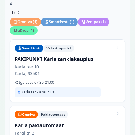
4
Tīkli:
Omniva
(
1
)
SmartPosti
(
1
)
Venipak
(
1
)
uDrop
(
1
)
SmartPosti
Väljastuspunkt
PAKIPUNKT Kärla tanklakauplus
Kärla tee 10
Kärla, 93501
Iga päev 07:30-21:00
Kärla tanklakauplus
Omniva
Pakiautomaat
Kärla pakiautomaat
Pargi tn 2