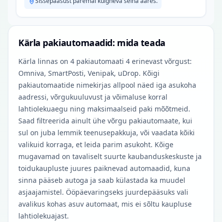
Sissepääsust paremal külgneva seina ääres.
Kärla pakiautomaadid: mida teada
Kärla linnas on 4 pakiautomaati 4 erinevast võrgust:
Omniva, SmartPosti, Venipak, uDrop. Kõigi
pakiautomaatide nimekirjas allpool näed iga asukoha
aadressi, võrgukuuluvust ja võimaluse korral
lahtiolekuaegu ning maksimaalseid paki mõõtmeid.
Saad filtreerida ainult ühe võrgu pakiautomaate, kui
sul on juba lemmik teenusepakkuja, või vaadata kõiki
valikuid korraga, et leida parim asukoht. Kõige
mugavamad on tavaliselt suurte kaubanduskeskuste ja
toidukaupluste juures paiknevad automaadid, kuna
sinna pääseb autoga ja saab külastada ka muudel
asjaajamistel. Ööpäevaringseks juurdepääsuks vali
avalikus kohas asuv automaat, mis ei sõltu kaupluse
lahtiolekuajast.