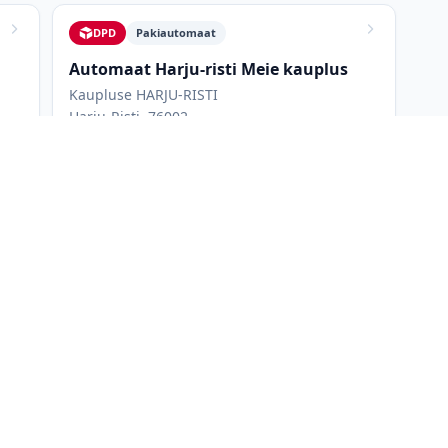
DPD
Pakiautomaat
Automaat Harju-risti Meie kauplus
Kaupluse HARJU-RISTI
Harju-Risti, 76002
Avatud 24/7
HARJU-RISTI
teada
nevast võrgust: Omniva, DPD. Kõigi pakiautomaatide nimekirjas allp
kuaegu ning maksimaalseid paki mõõtmeid. Saad filtreerida ainult 
likuid korraga, et leida parim asukoht. Kõige mugavamad on tavali
, kuna sinna pääseb autoga ja saab külastada ka muudel asjaajam
aupluse lahtiolekuajast.
de (Omniva, DPD, SmartPosti, Venipak, DHL Express, Unisend ja uDr