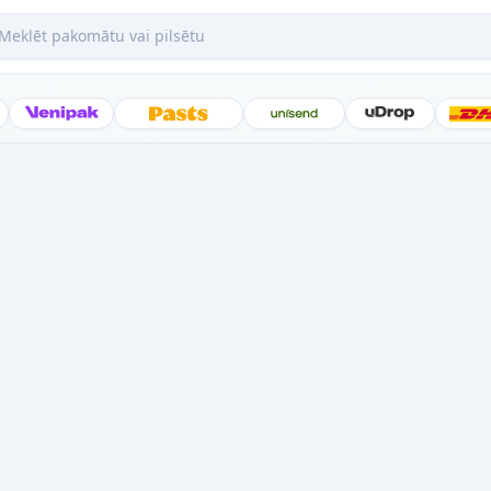
ēt pakomātu vai pilsētu
Posti
Venipak
Latvijas Pasts
Unisend
uDrop