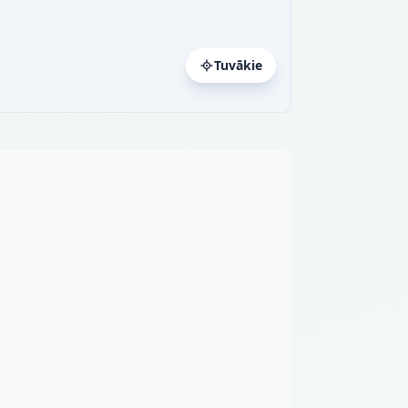
Tuvākie
a