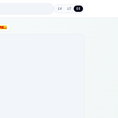
LV
LT
EE
DHL