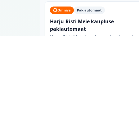
Omniva
Pakiautomaat
Harju-Risti Meie kaupluse
pakiautomaat
Harju-Risti Meie kaupluse pakiautomaat
Harju-Risti, 96424
Harju-Risti pakiautomaadid: mida 
Harju-Risti linnas on 2 pakiautomaati 2 eri
võrgukuuluvust ja võimaluse korral lahtiole
lemmik teenusepakkuja, või vaadata kõiki va
toidukaupluste juures paiknevad automaadid
avalikus kohas asuv automaat, mis ei sõltu k
Andmeid uuendatakse iga päev otse pakivõrku