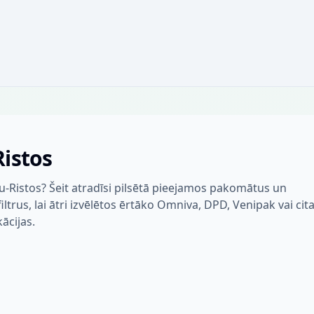
Ristos
u-Ristos? Šeit atradīsi pilsētā pieejamos pakomātus un
trus, lai ātri izvēlētos ērtāko Omniva, DPD, Venipak vai cit
kācijas.