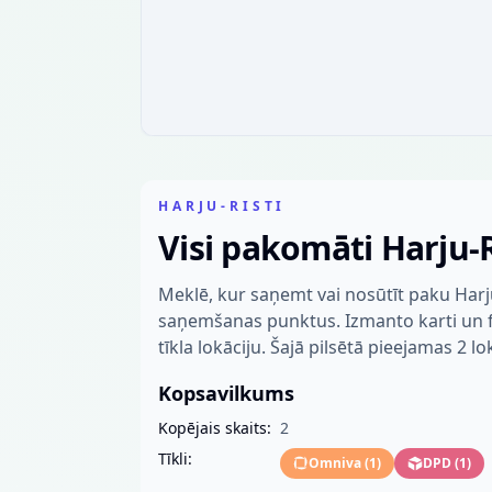
HARJU-RISTI
Visi pakomāti Harju-
Meklē, kur saņemt vai nosūtīt paku Harj
saņemšanas punktus. Izmanto karti un fil
tīkla lokāciju. Šajā pilsētā pieejamas 2 lo
Kopsavilkums
Kopējais skaits:
2
Tīkli:
Omniva
(
1
)
DPD
(
1
)