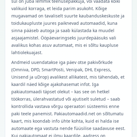
sul on juba lemmik teenusepakkuja, või vaadata kõiki
valikuid korraga, et leida parim asukoht. Kõige
mugavamad on tavaliselt suurte kaubanduskeskuste ja
toidukaupluste juures paiknevad automaadid, kuna
sinna pääseb autoga ja saab külastada ka muudel
asjaajamistel. Ööpäevaringseks juurdepääsuks vali
avalikus kohas asuv automaat, mis ei sõltu kaupluse
lahtiolekuajast.
Andmeid uuendatakse iga päev otse pakivõrkude
(Omniva, DPD, SmartPosti, Venipak, DHL Express,
Unisend ja uDrop) avalikest allikatest, mis tähendab, et
kaardil näed kõige ajakohasemat infot. Iga
pakiautomaadi täpset olekut – kas see on hetkel
töökorras, ülerahvastatud või ajutiselt suletud – saab
kontrollida vastava võrgu operaatori süsteemis enne
paki teele panemist. Pakiautomaadid.net on sõltumatu
kaart, mis koondab info ühte kohta, kuid ei halda ise
automaate ega vastuta nende füüsilise saadavuse eest.
Kui pakiautomaat ei ilmu kaardile, aadress on