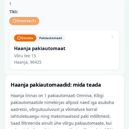
1
Tīkli:
Omniva
(
1
)
Omniva
Pakiautomaat
Haanja pakiautomaat
Võru tee 15
Haanja, 96425
Haanja pakiautomaadid: mida teada
Haanja linnas on 1 pakiautomaati Omniva. Kõigi
pakiautomaatide nimekirjas allpool näed iga asukoha
aadressi, võrgukuuluvust ja võimaluse korral
lahtiolekuaegu ning maksimaalseid paki mõõtmeid.
Saad filtreerida ainult ühe võrgu pakiautomaate, kui