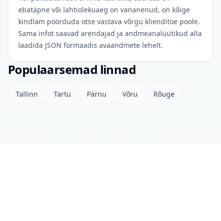
ebatäpne või lahtiolekuaeg on vananenud, on kõige
kindlam pöörduda otse vastava võrgu klienditoe poole.
Sama infot saavad arendajad ja andmeanalüütikud alla
laadida JSON formaadis avaandmete lehelt.
Populaarsemad linnad
Tallinn
Tartu
Pärnu
Võru
Rõuge
Projektist
Kontakt
Privaatsuspoliitika
Avaandmed
© 2026 drinkits DEV
•
Andmed uuendatud: eile 04:00