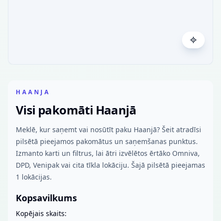
HAANJA
Visi pakomāti Haanjā
Meklē, kur saņemt vai nosūtīt paku Haanjā? Šeit atradīsi
pilsētā pieejamos pakomātus un saņemšanas punktus.
Izmanto karti un filtrus, lai ātri izvēlētos ērtāko Omniva,
DPD, Venipak vai cita tīkla lokāciju. Šajā pilsētā pieejamas
1 lokācijas.
Kopsavilkums
Kopējais skaits: