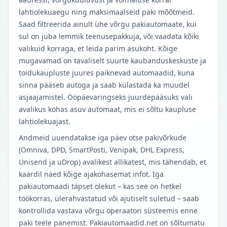
lahtiolekuaegu ning maksimaalseid paki mõõtmeid.
Saad filtreerida ainult ühe võrgu pakiautomaate, kui
sul on juba lemmik teenusepakkuja, või vaadata kõiki
valikuid korraga, et leida parim asukoht. Kõige
mugavamad on tavaliselt suurte kaubanduskeskuste ja
toidukaupluste juures paiknevad automaadid, kuna
sinna pääseb autoga ja saab külastada ka muudel
asjaajamistel. Ööpäevaringseks juurdepääsuks vali
avalikus kohas asuv automaat, mis ei sõltu kaupluse
lahtiolekuajast.
Andmeid uuendatakse iga päev otse pakivõrkude
(Omniva, DPD, SmartPosti, Venipak, DHL Express,
Unisend ja uDrop) avalikest allikatest, mis tähendab, et
kaardil näed kõige ajakohasemat infot. Iga
pakiautomaadi täpset olekut – kas see on hetkel
töökorras, ülerahvastatud või ajutiselt suletud – saab
kontrollida vastava võrgu operaatori süsteemis enne
paki teele panemist. Pakiautomaadid.net on sõltumatu