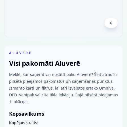
ALUVERE
Visi pakomāti Aluverē
Meklē, kur saņemt vai nosūtīt paku Aluverē? Šeit atradīsi
pilsētā pieejamos pakomātus un saņemšanas punktus.
Izmanto karti un filtrus, lai ātri izvēlētos ērtāko Omniva,
DPD, Venipak vai cita tīkla lokāciju. Šajā pilsētā pieejamas
1 lokācijas.
Kopsavilkums
Kopējais skaits: