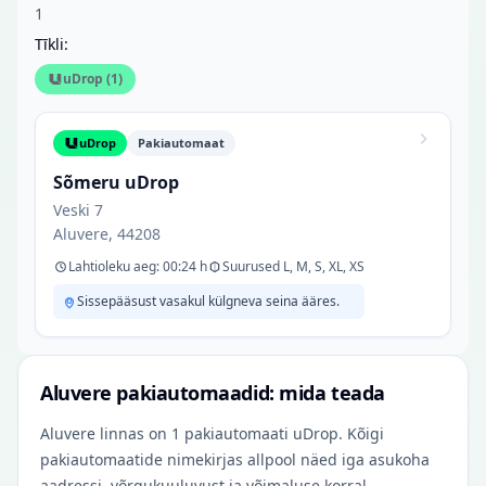
1
Tīkli:
uDrop
(
1
)
uDrop
Pakiautomaat
Sõmeru uDrop
Veski 7
Aluvere, 44208
Lahtioleku aeg: 00:24 h
Suurused L, M, S, XL, XS
Sissepääsust vasakul külgneva seina ääres.
Aluvere pakiautomaadid: mida teada
Aluvere linnas on 1 pakiautomaati uDrop. Kõigi
pakiautomaatide nimekirjas allpool näed iga asukoha
aadressi, võrgukuuluvust ja võimaluse korral