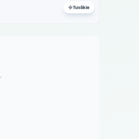
Tuvākie
.