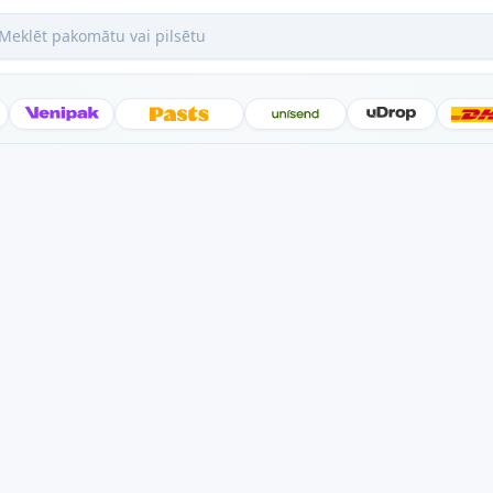
ēt pakomātu vai pilsētu
Posti
Venipak
Latvijas Pasts
Unisend
uDrop