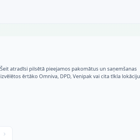
? Šeit atradīsi pilsētā pieejamos pakomātus un saņemšanas
i izvēlētos ērtāko Omniva, DPD, Venipak vai cita tīkla lokāciju