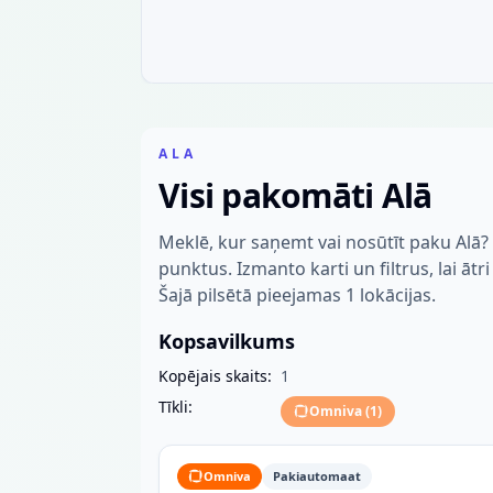
ALA
Visi pakomāti Alā
Meklē, kur saņemt vai nosūtīt paku Alā
punktus. Izmanto karti un filtrus, lai ātr
Šajā pilsētā pieejamas 1 lokācijas.
Kopsavilkums
Kopējais skaits:
1
Tīkli:
Omniva
(
1
)
Omniva
Pakiautomaat