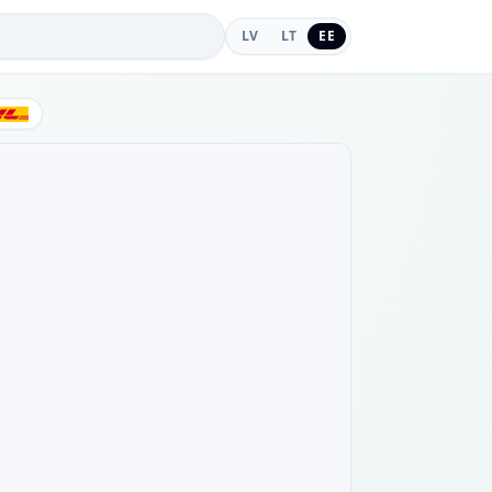
LV
LT
EE
DHL